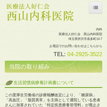
ホーム
内科
医院紹介
医療法人好仁会 西山内科医院
埼玉県所沢市喜多町14-7
院長挨拶
お電話でのお問い合わせはこちらから
TEL:
04-2925-3522
診療内容
当院の取り組み
内科
施設・設備紹介
生活習慣病療養計画書について
アクセス
この度厚生労働省の診療報酬改定により、「糖尿病」
「高血圧」「脂質異常」を主病として通院している患者
さんに加算されていた「特定疾患療養管理料」が廃止さ
個人情報保護方針